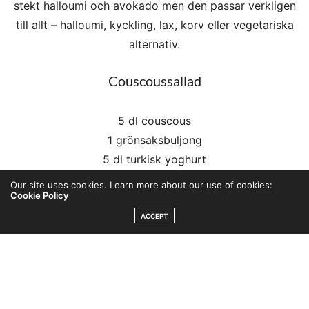
stekt halloumi och avokado men den passar verkligen
till allt – halloumi, kyckling, lax, korv eller vegetariska
alternativ.
Couscoussallad
5 dl couscous
1 grönsaksbuljong
5 dl turkisk yoghurt
2 vitlöksklyftor
Our site uses cookies. Learn more about our use of cookies:
Cookie Policy
1 rödlök
Gurka
ACCEPT
Paprika
Salladskrydda
Koka couscous med grönsaksbuljongen. Låt svalna.