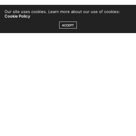
Blanda allt i en skål och låt stå över natten. Du kan
Our site uses cookies. Learn more about our use of cookies:
Cookie Policy
behöva röra om någon gång. Kryddorna går att utesluta
ACCEPT
men jag tycker det blir godare med. Toppa med frukt
och bär.