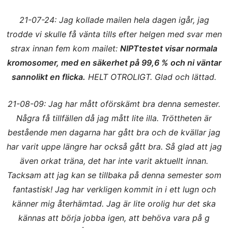
21-07-24: Jag kollade mailen hela dagen igår, jag
trodde vi skulle få vänta tills efter helgen med svar men
strax innan fem kom mailet:
NIPTtestet visar normala
kromosomer, med en säkerhet på 99,6 % och ni väntar
sannolikt en flicka.
HELT OTROLIGT. Glad och lättad.
21-08-09: Jag har mått oförskämt bra denna semester.
Några få tillfällen då jag mått lite illa. Tröttheten är
bestående men dagarna har gått bra och de kvällar jag
har varit uppe längre har också gått bra. Så glad att jag
även orkat träna, det har inte varit aktuellt innan.
Tacksam att jag kan se tillbaka på denna semester som
fantastisk! Jag har verkligen kommit in i ett lugn och
känner mig återhämtad. Jag är lite orolig hur det ska
kännas att börja jobba igen, att behöva vara på g