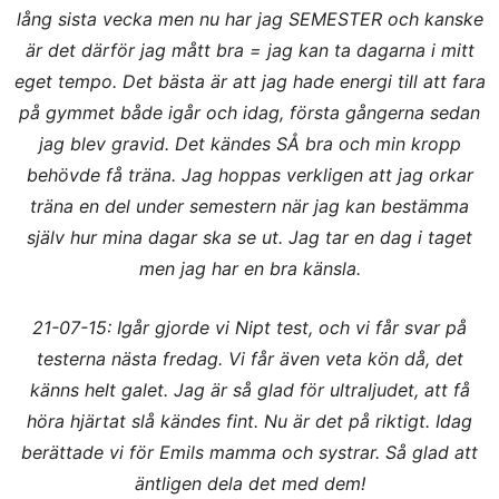
lång sista vecka men nu har jag SEMESTER och kanske
är det därför jag mått bra = jag kan ta dagarna i mitt
eget tempo. Det bästa är att jag hade energi till att fara
på gymmet både igår och idag, första gångerna sedan
jag blev gravid. Det kändes SÅ bra och min kropp
behövde få träna. Jag hoppas verkligen att jag orkar
träna en del under semestern när jag kan bestämma
själv hur mina dagar ska se ut. Jag tar en dag i taget
men jag har en bra känsla.
21-07-15: Igår gjorde vi Nipt test, och vi får svar på
testerna nästa fredag. Vi får även veta kön då, det
känns helt galet. Jag är så glad för ultraljudet, att få
höra hjärtat slå kändes fint. Nu är det på riktigt. Idag
berättade vi för Emils mamma och systrar. Så glad att
äntligen dela det med dem!