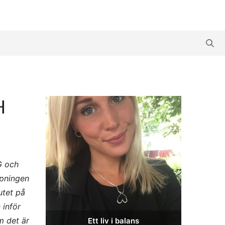
H
G och
epningen
utet på
 inför
m det är
Ett liv i balans