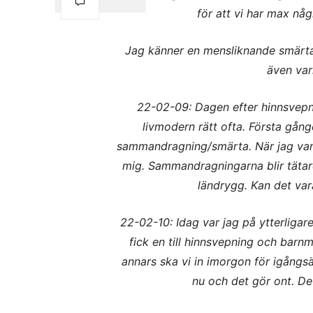
för att vi har max någ
Jag känner en mensliknande smärta 
även var
22-02-09: Dagen efter hinnsvepn
livmodern rätt ofta. Första gång
sammandragning/smärta. När jag varit
mig. Sammandragningarna blir tätar
ländrygg. Kan det var
22-02-10: Idag var jag på ytterligar
fick en till hinnsvepning och barnm
annars ska vi in imorgon för igång
nu och det gör ont. Det