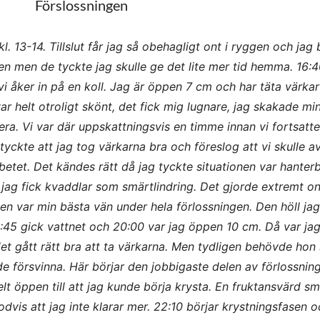
Förslossningen
l. 13-14. Tillslut får jag så obehagligt ont i ryggen och jag 
ngen men de tyckte jag skulle ge det lite mer tid hemma. 16:4
å vi åker in på en koll. Jag är öppen 7 cm och har täta värkar
var helt otroligt skönt, det fick mig lugnare, jag skakade m
era. Vi var där uppskattningsvis en timme innan vi fortsatte
ckte att jag tog värkarna bra och föreslog att vi skulle a
betet. Det kändes rätt då jag tyckte situationen var hanterb
 jag fick kvaddlar som smärtlindring. Det gjorde extremt ont
 var min bästa vän under hela förlossningen. Den höll jag 
19:45 gick vattnet och 20:00 var jag öppen 10 cm. Då var jag
det gått rätt bra att ta värkarna. Men tydligen behövde hon
e försvinna. Här börjar den jobbigaste delen av förlossnin
lt öppen till att jag kunde börja krysta. En fruktansvärd sm
odvis att jag inte klarar mer. 22:10 börjar krystningsfasen 