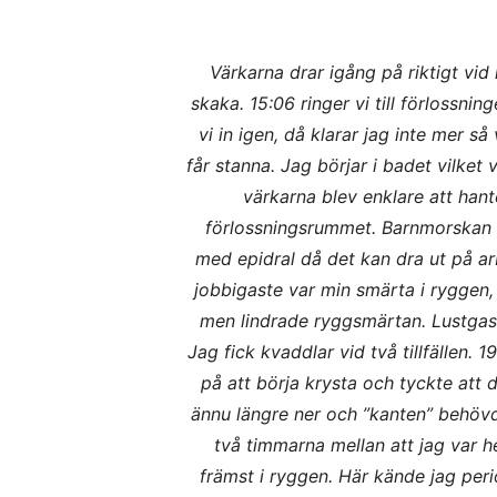
Värkarna drar igång på riktigt vid k
skaka. 15:06 ringer vi till förlossni
vi in igen, då klarar jag inte mer s
får stanna. Jag börjar i badet vilket 
värkarna blev enklare att hant
förlossningsrummet. Barnmorskan ty
med epidral då det kan dra ut på ar
jobbigaste var min smärta i ryggen,
men lindrade ryggsmärtan. Lustgasen
Jag fick kvaddlar vid två tillfällen. 
på att börja krysta och tyckte att 
ännu längre ner och ”kanten” behövd
två timmarna mellan att jag var he
främst i ryggen. Här kände jag peri