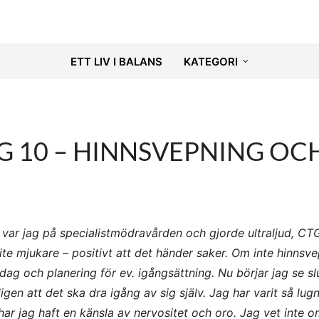
ETT LIV I BALANS
KATEGORI
 10 – HINNSVEPNING OC
 var jag på specialistmödravården och gjorde ultraljud, CT
ite mjukare – positivt att det händer saker. Om inte hinnsv
rsdag och planering för ev. igångsättning. Nu börjar jag se sl
igen att det ska dra igång av sig själv. Jag har varit så lugn
r jag haft en känsla av nervositet och oro. Jag vet inte o