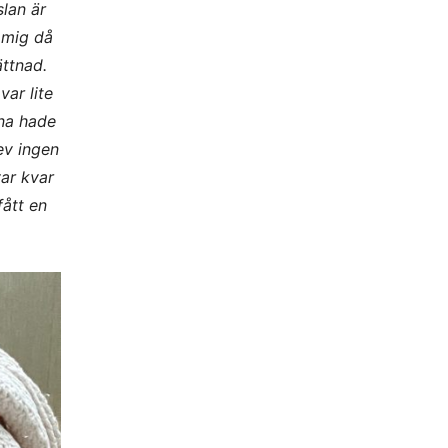
lan är
 mig då
ättnad.
ar lite
rna hade
ev ingen
var kvar
fått en