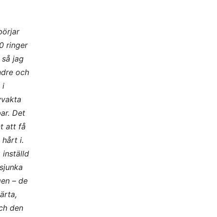
börjar
0 ringer
 så jag
indre och
 i
vvakta
ar. Det
 att få
hårt i.
 inställd
 sjunka
gen – de
ärta,
och den