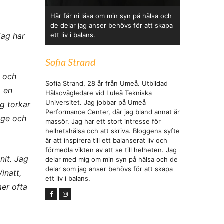
Här får ni läsa om min syn på hälsa och
de delar jag anser behövs för att skapa
Jag har
ett liv i balans.
Sofia Strand
n och
Sofia Strand, 28 år från Umeå. Utbildad
. en
Hälsovägledare vid Luleå Tekniska
Universitet. Jag jobbar på Umeå
g torkar
Performance Center, där jag bland annat är
age och
massör. Jag har ett stort intresse för
helhetshälsa och att skriva. Bloggens syfte
är att inspirera till ett balanserat liv och
förmedla vikten av att se till helheten. Jag
nit. Jag
delar med mig om min syn på hälsa och de
delar som jag anser behövs för att skapa
inatt,
ett liv i balans.
er ofta