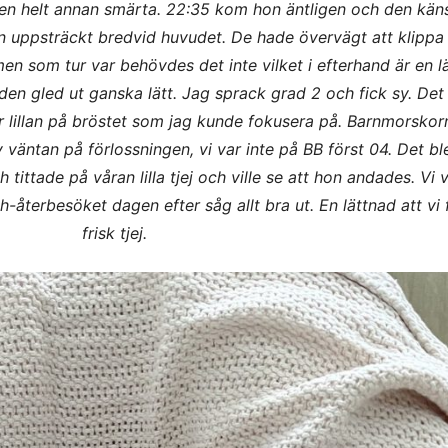
 en helt annan smärta. 22:35 kom hon äntligen och den käns
 uppsträckt bredvid huvudet. De hade övervägt att klippa
men som tur var behövdes det inte vilket i efterhand är en l
en gled ut ganska lätt. Jag sprack grad 2 och fick sy. Det v
 lillan på bröstet som jag kunde fokusera på. Barnmorsko
 väntan på förlossningen, vi var inte på BB först 04. Det bl
tittade på våran lilla tjej och ville se att hon andades. Vi 
8h-återbesöket dagen efter såg allt bra ut. En lättnad att vi 
frisk tjej.