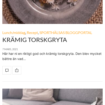
Lunch/middag
,
Recept
,
SPORTHÄLSAS BLOGGPORTAL
KRÄMIG TORSKGRYTA
7 MARS, 2021
Här har ni en riktigt god och krämig torskgryta. Den blev mycket
bättre än vad…